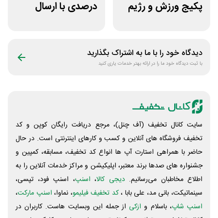
پکیج ورزش و رژیم
درصدی با ارسال
غذایی انرجیم
رایگان مفیدطب
دیدگاه خود را با ما به اشتراک بگذارید
با ثبت دیدگاه خود ما را در ارائه بهتر خدمات یاری کنید
سایت کانال تخفیف (آف چنل)، مرجع دریافت رایگان کوپن و کد
تخفیف فروشگاه های آنلاین و کسب و‌ کارهای اینترنتی است. در حال
حاضر با همراهی استارت آپ ها انواع کد تخفیف، مسابقه، کمپین و
جشنواره های صدها برند معتبر، اپلیکیشن و مراکز خدمات آنلاین را به
اطلاع مخاطبان می‌رسانیم.
دیجی کالا
،
اسنپ
، اسنپ فود، تپسی،
سینماتیکت، بانی مد، علی‌ بابا ،
کد تخفیف فیلیمو
، نماوا،
اسنپ مارکت
،
اسنپ شاپ
، باسلام و
ازکی
از جمله این وبسایت ‌هاست. کاربران در