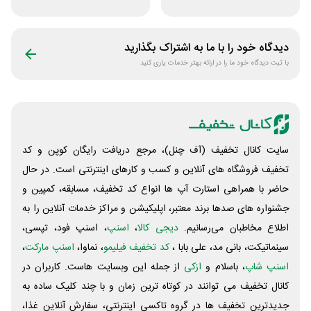
فروشگاه ایرانتک 24
لاستیک شجاع تایر
دیدگاه خود را با ما به اشتراک بگذارید
با ثبت دیدگاه خود ما را در ارائه بهتر خدمات یاری کنید
سایت کانال تخفیف (آف چنل)، مرجع دریافت رایگان کوپن و کد
تخفیف فروشگاه های آنلاین و کسب و‌ کارهای اینترنتی است. در حال
حاضر با همراهی استارت آپ ها انواع کد تخفیف، مسابقه، کمپین و
جشنواره های صدها برند معتبر، اپلیکیشن و مراکز خدمات آنلاین را به
اطلاع مخاطبان می‌رسانیم.
دیجی کالا
،
اسنپ
، اسنپ فود، تپسی،
سینماتیکت، بانی مد، علی‌ بابا ،
کد تخفیف فیلیمو
، نماوا،
اسنپ مارکت
،
اسنپ شاپ
، باسلام و
ازکی
از جمله این وبسایت ‌هاست. کاربران در
کانال تخفیف می توانند در کوتاه ترین زمان و با چند کلیک ساده به
جدیدترین تخفیف ها در گروه تاکسی اینترنتی، سفارش آنلاین غذا،