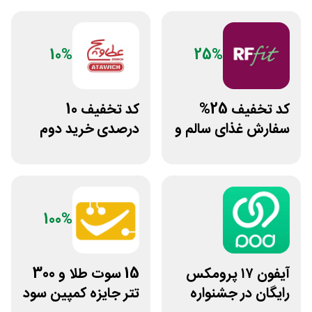
10%
25%
کد تخفیف 25%
کد تخفیف 10
سفارش غذای سالم و
درصدی خرید دوم
رژیمی آرف فیت
فست فود عطاویچ
100%
آیفون ۱۷ پرومکس
15 سوت طلا و 300
رایگان در جشنواره
تتر جایزه کمپین سود