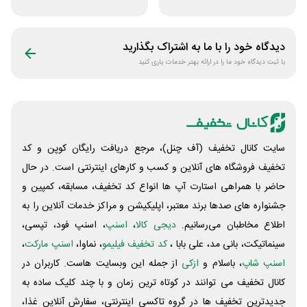
روی فرکانس شانس
دو نفره تبدیل
ویپاد
دیدگاه خود را با ما به اشتراک بگذارید
با ثبت دیدگاه خود ما را در ارائه بهتر خدمات یاری کنید
سایت کانال تخفیف (آف چنل)، مرجع دریافت رایگان کوپن و کد
تخفیف فروشگاه های آنلاین و کسب و‌ کارهای اینترنتی است. در حال
حاضر با همراهی استارت آپ ها انواع کد تخفیف، مسابقه، کمپین و
جشنواره های صدها برند معتبر، اپلیکیشن و مراکز خدمات آنلاین را به
اطلاع مخاطبان می‌رسانیم.
دیجی کالا
،
اسنپ
، اسنپ فود، تپسی،
سینماتیکت، بانی مد، علی‌ بابا ،
کد تخفیف فیلیمو
، نماوا،
اسنپ مارکت
،
اسنپ شاپ
، باسلام و
ازکی
از جمله این وبسایت ‌هاست. کاربران در
کانال تخفیف می توانند در کوتاه ترین زمان و با چند کلیک ساده به
جدیدترین تخفیف ها در گروه تاکسی اینترنتی، سفارش آنلاین غذا،