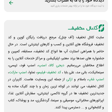
دیدگاه خود را با ما به اشتراک بگذارید
با ثبت دیدگاه خود ما را در ارائه بهتر خدمات یاری کنید
سایت کانال تخفیف (آف چنل)، مرجع دریافت رایگان کوپن و کد
تخفیف فروشگاه های آنلاین و کسب و‌ کارهای اینترنتی است. در حال
حاضر با همراهی استارت آپ ها انواع کد تخفیف، مسابقه، کمپین و
جشنواره های صدها برند معتبر، اپلیکیشن و مراکز خدمات آنلاین را به
اطلاع مخاطبان می‌رسانیم.
دیجی کالا
،
اسنپ
، اسنپ فود، تپسی،
سینماتیکت، بانی مد، علی‌ بابا ،
کد تخفیف فیلیمو
، نماوا،
اسنپ مارکت
،
اسنپ شاپ
، باسلام و
ازکی
از جمله این وبسایت ‌هاست. کاربران در
کانال تخفیف می توانند در کوتاه ترین زمان و با چند کلیک ساده به
جدیدترین تخفیف ها در گروه تاکسی اینترنتی، سفارش آنلاین غذا،
اپراتورهای مخابراتی، موسیقی و سینما، گردشگری، مد و پوشاک، کتاب
و کتابخوانی و ... دسترسی پیدا کنند.