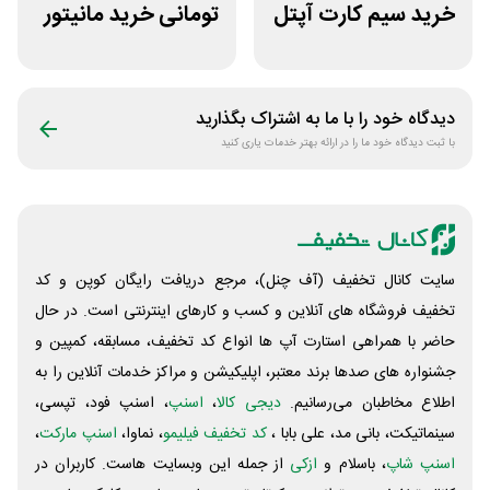
خرید سیم کارت آپتل
تومانی خرید مانیتور
از سایت اکسوری
استوک ریزپردازان
دیدگاه خود را با ما به اشتراک بگذارید
با ثبت دیدگاه خود ما را در ارائه بهتر خدمات یاری کنید
سایت کانال تخفیف (آف چنل)، مرجع دریافت رایگان کوپن و کد
تخفیف فروشگاه های آنلاین و کسب و‌ کارهای اینترنتی است. در حال
حاضر با همراهی استارت آپ ها انواع کد تخفیف، مسابقه، کمپین و
جشنواره های صدها برند معتبر، اپلیکیشن و مراکز خدمات آنلاین را به
اطلاع مخاطبان می‌رسانیم.
دیجی کالا
،
اسنپ
، اسنپ فود، تپسی،
سینماتیکت، بانی مد، علی‌ بابا ،
کد تخفیف فیلیمو
، نماوا،
اسنپ مارکت
،
اسنپ شاپ
، باسلام و
ازکی
از جمله این وبسایت ‌هاست. کاربران در