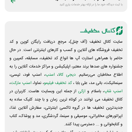
با ثبت دیدگاه خود ما را در ارائه بهتر خدمات یاری کنید
سایت کانال تخفیف (آف چنل)، مرجع دریافت رایگان کوپن و کد
تخفیف فروشگاه های آنلاین و کسب و‌ کارهای اینترنتی است. در حال
حاضر با همراهی استارت آپ ها انواع کد تخفیف، مسابقه، کمپین و
جشنواره های صدها برند معتبر، اپلیکیشن و مراکز خدمات آنلاین را به
اطلاع مخاطبان می‌رسانیم.
دیجی کالا
،
اسنپ
، اسنپ فود، تپسی،
سینماتیکت، بانی مد، علی‌ بابا ،
کد تخفیف فیلیمو
، نماوا،
اسنپ مارکت
،
اسنپ شاپ
، باسلام و
ازکی
از جمله این وبسایت ‌هاست. کاربران در
کانال تخفیف می توانند در کوتاه ترین زمان و با چند کلیک ساده به
جدیدترین تخفیف ها در گروه تاکسی اینترنتی، سفارش آنلاین غذا،
اپراتورهای مخابراتی، موسیقی و سینما، گردشگری، مد و پوشاک، کتاب
و کتابخوانی و ... دسترسی پیدا کنند.