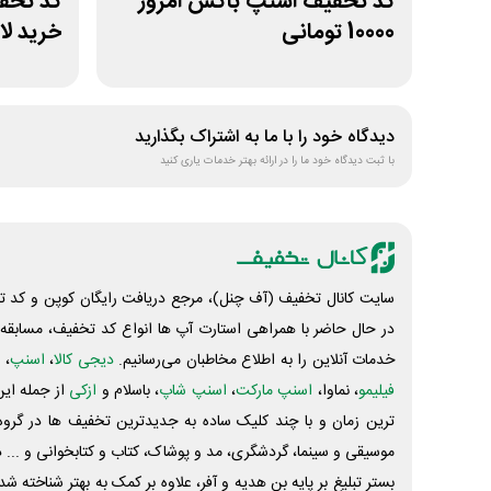
کد تخفیف اسنپ باکس امروز
10000 تومانی
خرید لا
دیدگاه خود را با ما به اشتراک بگذارید
با ثبت دیدگاه خود ما را در ارائه بهتر خدمات یاری کنید
سایت کانال تخفیف (آف چنل)، مرجع دریافت رایگان کوپن و کد تخ
در حال حاضر با همراهی استارت آپ ها انواع کد تخفیف، مسابقه، 
خدمات آنلاین را به اطلاع مخاطبان می‌رسانیم.
دیجی کالا
،
اسنپ
، 
فیلیمو
، نماوا،
اسنپ مارکت
،
اسنپ شاپ
، باسلام و
ازکی
از جمله این
ترین زمان و با چند کلیک ساده به جدیدترین تخفیف ها در گروه ت
موسیقی و سینما، گردشگری، مد و پوشاک، کتاب و کتابخوانی و ... 
بستر تبلیغ بر پایه بن هدیه و آفر، علاوه بر کمک به بهتر شناخته 