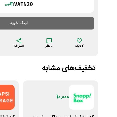
VATN20
کپی
لینک خرید
2
لایک
0
نظر
اشتراک
تخفیف‌های مشابه
10,000