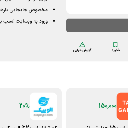
مخصوص جابجایی بارهای سنگین
ورود به وبسایت اسنپ ب
ذخیره
گزارش خرابی
20%
150,000