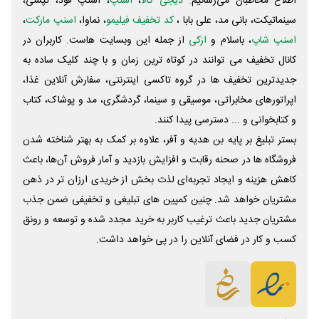
اطلاع مخاطبان می‌رسانیم.
دیجی کالا
،
اسنپ
، اسنپ فود، تپسی،
سینماتیکت، بانی مد، علی‌ بابا ،
کد تخفیف فیلیمو
، نماوا،
اسنپ مارکت
،
اسنپ شاپ
، باسلام و
ازکی
از جمله این وبسایت ‌هاست. کاربران در
کانال تخفیف می توانند در کوتاه ترین زمان و با چند کلیک ساده به
جدیدترین تخفیف ها در گروه تاکسی اینترنتی، سفارش آنلاین غذا،
اپراتورهای مخابراتی، موسیقی و سینما، گردشگری، مد و پوشاک، کتاب
و کتابخوانی و ... دسترسی پیدا کنند.
بستر تبلیغ بر پایه بن هدیه و آفر، علاوه بر کمک به بهتر شناخته شدن
فروشگاه ها در صحنه رقابت و افزایش بازدید و آمار فروش آن‌ها، باعث
کاهش هزینه و ایجاد تجربه‌ای لذت بخش از خریدی ارزان تر در ذهن
مشتریان خواهد شد. چنین کمپین های تبلیغی و تخفیفی ضمن جذب
مشتریان جدید باعث ترغیب کاربر به خرید مجدد شده و توسعه و رونق
کسب و کار در فضای آنلاین را در پی خواهد داشت.