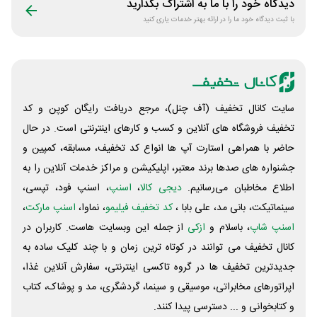
دیدگاه خود را با ما به اشتراک بگذارید
با ثبت دیدگاه خود ما را در ارائه بهتر خدمات یاری کنید
سایت کانال تخفیف (آف چنل)، مرجع دریافت رایگان کوپن و کد
تخفیف فروشگاه های آنلاین و کسب و‌ کارهای اینترنتی است. در حال
حاضر با همراهی استارت آپ ها انواع کد تخفیف، مسابقه، کمپین و
جشنواره های صدها برند معتبر، اپلیکیشن و مراکز خدمات آنلاین را به
اطلاع مخاطبان می‌رسانیم.
دیجی کالا
،
اسنپ
، اسنپ فود، تپسی،
سینماتیکت، بانی مد، علی‌ بابا ،
کد تخفیف فیلیمو
، نماوا،
اسنپ مارکت
،
اسنپ شاپ
، باسلام و
ازکی
از جمله این وبسایت ‌هاست. کاربران در
کانال تخفیف می توانند در کوتاه ترین زمان و با چند کلیک ساده به
جدیدترین تخفیف ها در گروه تاکسی اینترنتی، سفارش آنلاین غذا،
اپراتورهای مخابراتی، موسیقی و سینما، گردشگری، مد و پوشاک، کتاب
و کتابخوانی و ... دسترسی پیدا کنند.