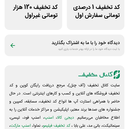
کد تخفیف 1 درصدی
کد تخفیف 120 هزار
تومانی سفارش اول
تومانی غیراول
سازکالا
فروشگاه عینک
حریسان
دیدگاه خود را با ما به اشتراک بگذارید
با ثبت دیدگاه خود ما را در ارائه بهتر خدمات یاری کنید
سایت کانال تخفیف (آف چنل)، مرجع دریافت رایگان کوپن و کد
تخفیف فروشگاه های آنلاین و کسب و‌ کارهای اینترنتی است. در حال
حاضر با همراهی استارت آپ ها انواع کد تخفیف، مسابقه، کمپین و
جشنواره های صدها برند معتبر، اپلیکیشن و مراکز خدمات آنلاین را به
اطلاع مخاطبان می‌رسانیم.
دیجی کالا
،
اسنپ
، اسنپ فود، تپسی،
سینماتیکت، بانی مد، علی‌ بابا ،
کد تخفیف فیلیمو
، نماوا،
اسنپ مارکت
،