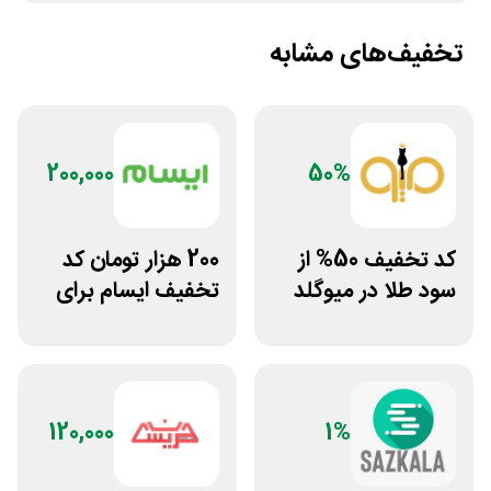
تخفیف‌های مشابه
200,000
50%
کد تخفیف 50% از
200 هزار تومان کد
سود طلا در میوگلد
تخفیف ایسام برای
خرید اول
120,000
1%