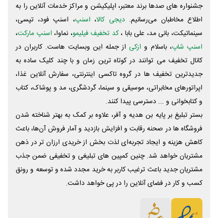
جشنواره های صدها برند معتبر، اپلیکیشن و مراکز خدمات آنلاین را به
اطلاع مخاطبان می‌رسانیم.
دیجی کالا
،
اسنپ
، اسنپ فود، تپسی،
سینماتیکت، بانی مد، علی‌ بابا ،
کد تخفیف فیلیمو
، نماوا،
اسنپ مارکت
،
اسنپ شاپ
، باسلام و
ازکی
از جمله این وبسایت ‌هاست. کاربران در
کانال تخفیف می توانند در کوتاه ترین زمان و با چند کلیک ساده به
جدیدترین تخفیف ها در گروه تاکسی اینترنتی، سفارش آنلاین غذا،
اپراتورهای مخابراتی، موسیقی و سینما، گردشگری، مد و پوشاک، کتاب
و کتابخوانی و ... دسترسی پیدا کنند.
بستر تبلیغ بر پایه بن هدیه و آفر، علاوه بر کمک به بهتر شناخته شدن
فروشگاه ها در صحنه رقابت و افزایش بازدید و آمار فروش آن‌ها، باعث
کاهش هزینه و ایجاد تجربه‌ای لذت بخش از خریدی ارزان تر در ذهن
مشتریان خواهد شد. چنین کمپین های تبلیغی و تخفیفی ضمن جذب
مشتریان جدید باعث ترغیب کاربر به خرید مجدد شده و توسعه و رونق
کسب و کار در فضای آنلاین را در پی خواهد داشت.