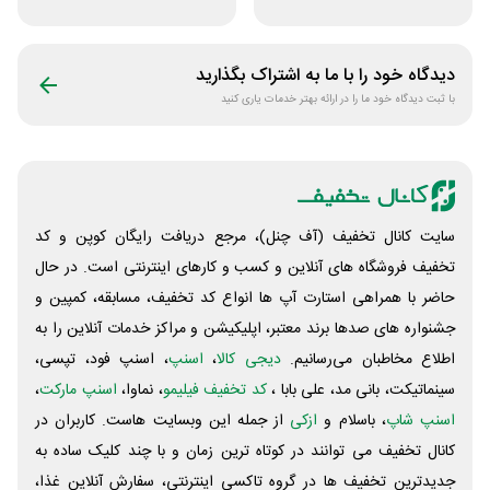
از سایت اکسوری
فایاب
دیدگاه خود را با ما به اشتراک بگذارید
با ثبت دیدگاه خود ما را در ارائه بهتر خدمات یاری کنید
سایت کانال تخفیف (آف چنل)، مرجع دریافت رایگان کوپن و کد
تخفیف فروشگاه های آنلاین و کسب و‌ کارهای اینترنتی است. در حال
حاضر با همراهی استارت آپ ها انواع کد تخفیف، مسابقه، کمپین و
جشنواره های صدها برند معتبر، اپلیکیشن و مراکز خدمات آنلاین را به
اطلاع مخاطبان می‌رسانیم.
دیجی کالا
،
اسنپ
، اسنپ فود، تپسی،
سینماتیکت، بانی مد، علی‌ بابا ،
کد تخفیف فیلیمو
، نماوا،
اسنپ مارکت
،
اسنپ شاپ
، باسلام و
ازکی
از جمله این وبسایت ‌هاست. کاربران در
کانال تخفیف می توانند در کوتاه ترین زمان و با چند کلیک ساده به
جدیدترین تخفیف ها در گروه تاکسی اینترنتی، سفارش آنلاین غذا،