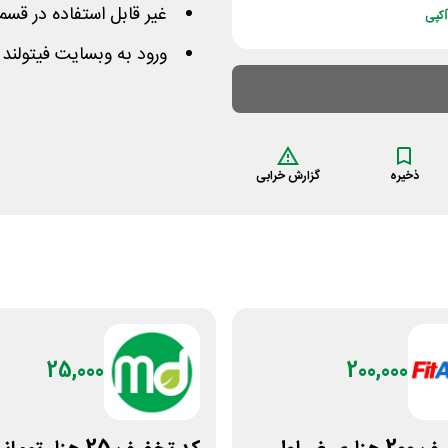
غیر قابل استفاده در قس
کپی
ورود به وبسایت فیتولند
ذخیره
گزارش خرابی
25,000
200,000