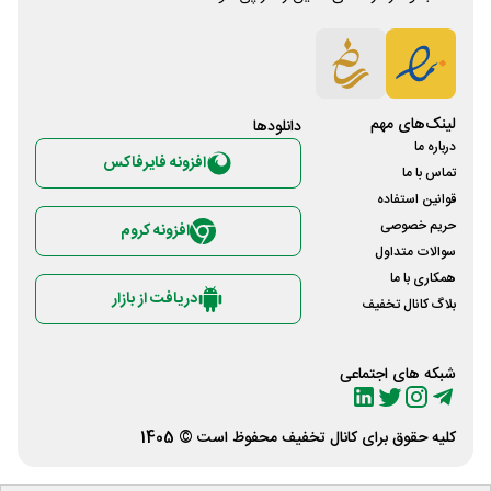
لینک‌های مهم
دانلود‌ها
درباره ما
افزونه فایرفاکس
تماس با ما
قوانین استفاده
حریم خصوصی
افزونه کروم
سوالات متداول
همکاری با ما
دریافت از بازار
بلاگ کانال تخفیف
شبکه های اجتماعی
کلیه حقوق برای
کانال تخفیف
محفوظ است © 1405