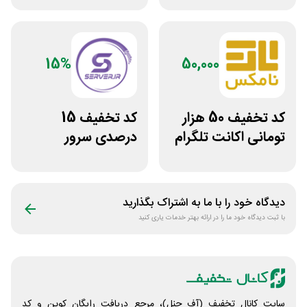
15%
50,000
کد تخفیف 50 هزار
کد تخفیف 15
تومانی اکانت تلگرام
درصدی سرور
پریمیوم نامکس
اختصاصی ایران
سرور دات آی آر
دیدگاه خود را با ما به اشتراک بگذارید
با ثبت دیدگاه خود ما را در ارائه بهتر خدمات یاری کنید
سایت کانال تخفیف (آف چنل)، مرجع دریافت رایگان کوپن و کد