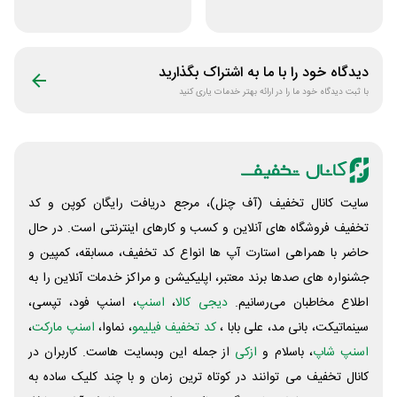
کتاب دیاکو بوک
آنلاین کتاب رسان
دیدگاه خود را با ما به اشتراک بگذارید
با ثبت دیدگاه خود ما را در ارائه بهتر خدمات یاری کنید
سایت کانال تخفیف (آف چنل)، مرجع دریافت رایگان کوپن و کد
تخفیف فروشگاه های آنلاین و کسب و‌ کارهای اینترنتی است. در حال
حاضر با همراهی استارت آپ ها انواع کد تخفیف، مسابقه، کمپین و
جشنواره های صدها برند معتبر، اپلیکیشن و مراکز خدمات آنلاین را به
اطلاع مخاطبان می‌رسانیم.
دیجی کالا
،
اسنپ
، اسنپ فود، تپسی،
سینماتیکت، بانی مد، علی‌ بابا ،
کد تخفیف فیلیمو
، نماوا،
اسنپ مارکت
،
اسنپ شاپ
، باسلام و
ازکی
از جمله این وبسایت ‌هاست. کاربران در
کانال تخفیف می توانند در کوتاه ترین زمان و با چند کلیک ساده به