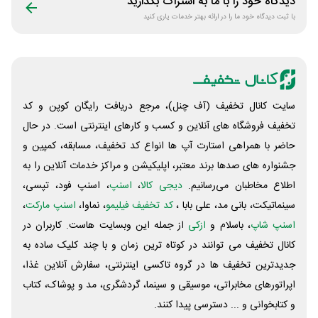
دیدگاه خود را با ما به اشتراک بگذارید
با ثبت دیدگاه خود ما را در ارائه بهتر خدمات یاری کنید
سایت کانال تخفیف (آف چنل)، مرجع دریافت رایگان کوپن و کد
تخفیف فروشگاه های آنلاین و کسب و‌ کارهای اینترنتی است. در حال
حاضر با همراهی استارت آپ ها انواع کد تخفیف، مسابقه، کمپین و
جشنواره های صدها برند معتبر، اپلیکیشن و مراکز خدمات آنلاین را به
اطلاع مخاطبان می‌رسانیم.
دیجی کالا
،
اسنپ
، اسنپ فود، تپسی،
سینماتیکت، بانی مد، علی‌ بابا ،
کد تخفیف فیلیمو
، نماوا،
اسنپ مارکت
،
اسنپ شاپ
، باسلام و
ازکی
از جمله این وبسایت ‌هاست. کاربران در
کانال تخفیف می توانند در کوتاه ترین زمان و با چند کلیک ساده به
جدیدترین تخفیف ها در گروه تاکسی اینترنتی، سفارش آنلاین غذا،
اپراتورهای مخابراتی، موسیقی و سینما، گردشگری، مد و پوشاک، کتاب
و کتابخوانی و ... دسترسی پیدا کنند.