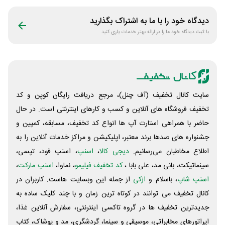
جنگل
سیموف
دیدگاه خود را با ما به اشتراک بگذارید
با ثبت دیدگاه خود ما را در ارائه بهتر خدمات یاری کنید
سایت کانال تخفیف (آف چنل)، مرجع دریافت رایگان کوپن و کد
تخفیف فروشگاه های آنلاین و کسب و‌ کارهای اینترنتی است. در حال
حاضر با همراهی استارت آپ ها انواع کد تخفیف، مسابقه، کمپین و
جشنواره های صدها برند معتبر، اپلیکیشن و مراکز خدمات آنلاین را به
اطلاع مخاطبان می‌رسانیم.
دیجی کالا
،
اسنپ
، اسنپ فود، تپسی،
سینماتیکت، بانی مد، علی‌ بابا ،
کد تخفیف فیلیمو
، نماوا،
اسنپ مارکت
،
اسنپ شاپ
، باسلام و
ازکی
از جمله این وبسایت ‌هاست. کاربران در
کانال تخفیف می توانند در کوتاه ترین زمان و با چند کلیک ساده به
جدیدترین تخفیف ها در گروه تاکسی اینترنتی، سفارش آنلاین غذا،
اپراتورهای مخابراتی، موسیقی و سینما، گردشگری، مد و پوشاک، کتاب