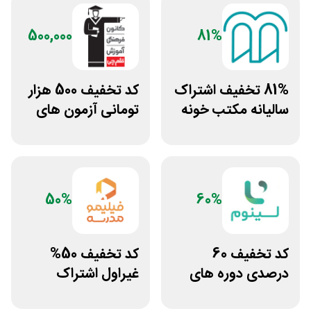
500,000
81%
81% تخفیف اشتراک
کد تخفیف 500 هزار
سالیانه مکتب خونه
تومانی آزمون های
قلم چی
50%
60%
کد تخفیف 60
کد تخفیف 50%
درصدی دوره های
غیراول اشتراک
علوم پزشکی لینوم
برنامه فیلیمو مدرسه