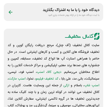
دیدگاه خود را با ما به اشتراک بگذارید
با ثبت دیدگاه خود ما را در ارائه بهتر خدمات یاری کنید
سایت کانال تخفیف (آف چنل)، مرجع دریافت رایگان کوپن و کد
تخفیف فروشگاه های آنلاین و کسب و‌ کارهای اینترنتی است. در حال
حاضر با همراهی استارت آپ ها انواع کد تخفیف، مسابقه، کمپین و
جشنواره های صدها برند معتبر، اپلیکیشن و مراکز خدمات آنلاین را به
اطلاع مخاطبان می‌رسانیم.
دیجی کالا
،
اسنپ
، اسنپ فود، تپسی،
سینماتیکت، بانی مد، علی‌ بابا ،
کد تخفیف فیلیمو
، نماوا،
اسنپ مارکت
،
اسنپ شاپ
، باسلام و
ازکی
از جمله این وبسایت ‌هاست. کاربران در
کانال تخفیف می توانند در کوتاه ترین زمان و با چند کلیک ساده به
جدیدترین تخفیف ها در گروه تاکسی اینترنتی، سفارش آنلاین غذا،
اپراتورهای مخابراتی، موسیقی و سینما، گردشگری، مد و پوشاک، کتاب