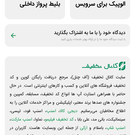
الوپیک برای سرویس
بلیط پرواز داخلی
تاکسی موتوری
برنامه قاصدک 24
دیدگاه خود را با ما به اشتراک بگذارید
با ثبت دیدگاه خود ما را در ارائه بهتر خدمات یاری کنید
سایت کانال تخفیف (آف چنل)، مرجع دریافت رایگان کوپن و کد
تخفیف فروشگاه های آنلاین و کسب و‌ کارهای اینترنتی است. در حال
حاضر با همراهی استارت آپ ها انواع کد تخفیف، مسابقه، کمپین و
جشنواره های صدها برند معتبر، اپلیکیشن و مراکز خدمات آنلاین را به
اطلاع مخاطبان می‌رسانیم.
دیجی کالا
،
اسنپ
، اسنپ فود، تپسی،
سینماتیکت، بانی مد، علی‌ بابا ،
کد تخفیف فیلیمو
، نماوا،
اسنپ مارکت
،
اسنپ شاپ
، باسلام و
ازکی
از جمله این وبسایت ‌هاست. کاربران در