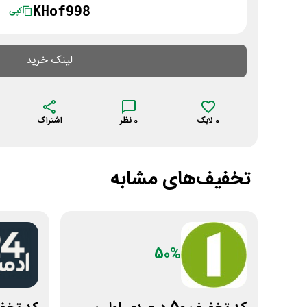
KHof998
کپی
لینک خرید
0
لایک
0
نظر
اشتراک
تخفیف‌های مشابه
50%