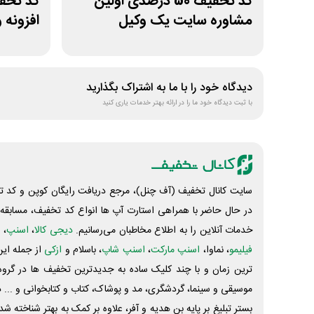
کد تخفیف 50 درصدی اولین
مشاوره سایت یک وکیل
افزونه 
دیدگاه خود را با ما به اشتراک بگذارید
با ثبت دیدگاه خود ما را در ارائه بهتر خدمات یاری کنید
سایت کانال تخفیف (آف چنل)، مرجع دریافت رایگان کوپن و کد تخ
در حال حاضر با همراهی استارت آپ ها انواع کد تخفیف، مسابقه، 
خدمات آنلاین را به اطلاع مخاطبان می‌رسانیم.
دیجی کالا
،
اسنپ
، 
فیلیمو
، نماوا،
اسنپ مارکت
،
اسنپ شاپ
، باسلام و
ازکی
از جمله این
ترین زمان و با چند کلیک ساده به جدیدترین تخفیف ها در گروه ت
موسیقی و سینما، گردشگری، مد و پوشاک، کتاب و کتابخوانی و ... 
بستر تبلیغ بر پایه بن هدیه و آفر، علاوه بر کمک به بهتر شناخته 