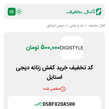
کانال تخفیف
مد و لباس
دیجی استایل
500,000 تومان
کد تخفیف خرید کفش زنانه دیجی
استایل
منقضی شده
DSBF02DA500
کپی