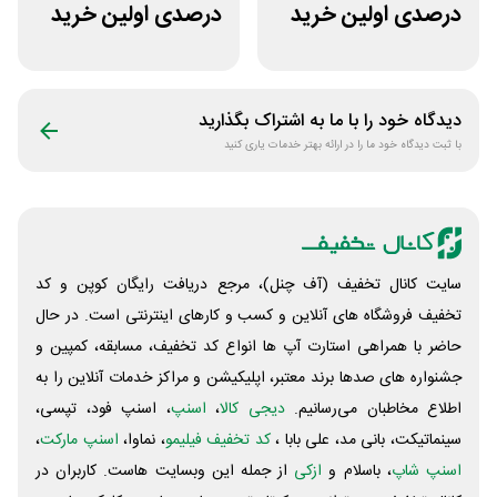
درصدی اولین خرید
درصدی اولین خرید
فروشگاه پوشاک
لباس تولیدیتو
شهرمون
دیدگاه خود را با ما به اشتراک بگذارید
با ثبت دیدگاه خود ما را در ارائه بهتر خدمات یاری کنید
سایت کانال تخفیف (آف چنل)، مرجع دریافت رایگان کوپن و کد
تخفیف فروشگاه های آنلاین و کسب و‌ کارهای اینترنتی است. در حال
حاضر با همراهی استارت آپ ها انواع کد تخفیف، مسابقه، کمپین و
جشنواره های صدها برند معتبر، اپلیکیشن و مراکز خدمات آنلاین را به
اطلاع مخاطبان می‌رسانیم.
دیجی کالا
،
اسنپ
، اسنپ فود، تپسی،
سینماتیکت، بانی مد، علی‌ بابا ،
کد تخفیف فیلیمو
، نماوا،
اسنپ مارکت
،
اسنپ شاپ
، باسلام و
ازکی
از جمله این وبسایت ‌هاست. کاربران در