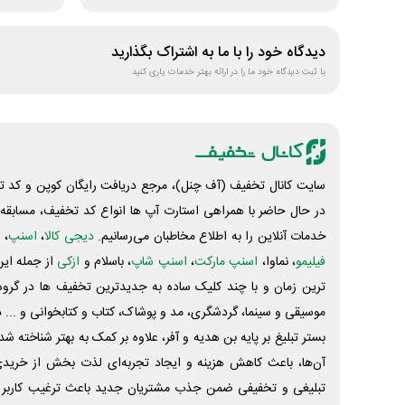
دیدگاه خود را با ما به اشتراک بگذارید
با ثبت دیدگاه خود ما را در ارائه بهتر خدمات یاری کنید
سایت کانال تخفیف (آف چنل)، مرجع دریافت رایگان کوپن و کد تخ
در حال حاضر با همراهی استارت آپ ها انواع کد تخفیف، مسابقه، 
خدمات آنلاین را به اطلاع مخاطبان می‌رسانیم.
دیجی کالا
،
اسنپ
، 
فیلیمو
، نماوا،
اسنپ مارکت
،
اسنپ شاپ
، باسلام و
ازکی
از جمله این
ترین زمان و با چند کلیک ساده به جدیدترین تخفیف ها در گروه ت
موسیقی و سینما، گردشگری، مد و پوشاک، کتاب و کتابخوانی و ... 
بستر تبلیغ بر پایه بن هدیه و آفر، علاوه بر کمک به بهتر شناخته 
آن‌ها، باعث کاهش هزینه و ایجاد تجربه‌ای لذت بخش از خرید
تبلیغی و تخفیفی ضمن جذب مشتریان جدید باعث ترغیب کاربر 