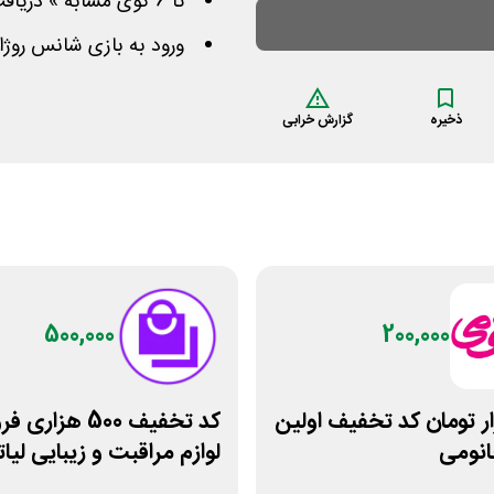
تا 6 گوی مشابه » دریافت جایزه ویژه تا 7 میلیون تومانی
ورود به بازی شانس روژا
ذخیره
گزارش خرابی
500,000
200,000
هزار تومان کد تخفیف اولین
کد تخفیف 500 هزار
انومی
لوازم مراقبت و زیبایی لیات
شاپ