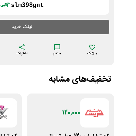
slm398gnt
کپی
لینک خرید
0
لایک
0
نظر
اشتراک
تخفیف‌های مشابه
120,000