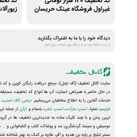
کد تخفیف 120 هزار تومانی
غیراول فروشگاه عینک حریسان
زیورآلا
دیدگاه خود را با ما به اشتراک بگذارید
با ثبت دیدگاه خود ما را در ارائه بهتر خدمات یاری کنید
سایت کانال تخفیف (آف چنل)، مرجع دریافت رایگان کوپن و کد تخ
در حال حاضر با همراهی استارت آپ ها انواع کد تخفیف، مسابقه، 
خدمات آنلاین را به اطلاع مخاطبان می‌رسانیم.
دیجی کالا
،
اسنپ
، 
فیلیمو
، نماوا،
اسنپ مارکت
،
اسنپ شاپ
، باسلام و
ازکی
از جمله این
ترین زمان و با چند کلیک ساده به جدیدترین تخفیف ها در گروه ت
موسیقی و سینما، گردشگری، مد و پوشاک، کتاب و کتابخوانی و ... 
بستر تبلیغ بر پایه بن هدیه و آفر، علاوه بر کمک به بهتر شناخته 