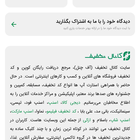
فروشگاه کتاب
کتاب دیاکو بوک
دیجیتال سیموف
دیدگاه خود را با ما به اشتراک بگذارید
با ثبت دیدگاه خود ما را در ارائه بهتر خدمات یاری کنید
سایت کانال تخفیف (آف چنل)، مرجع دریافت رایگان کوپن و کد
تخفیف فروشگاه های آنلاین و کسب و‌ کارهای اینترنتی است. در حال
حاضر با همراهی استارت آپ ها انواع کد تخفیف، مسابقه، کمپین و
جشنواره های صدها برند معتبر، اپلیکیشن و مراکز خدمات آنلاین را به
اطلاع مخاطبان می‌رسانیم.
دیجی کالا
،
اسنپ
، اسنپ فود، تپسی،
سینماتیکت، بانی مد، علی‌ بابا ،
کد تخفیف فیلیمو
، نماوا،
اسنپ مارکت
،
اسنپ شاپ
، باسلام و
ازکی
از جمله این وبسایت ‌هاست. کاربران در
کانال تخفیف می توانند در کوتاه ترین زمان و با چند کلیک ساده به
جدیدترین تخفیف ها در گروه تاکسی اینترنتی، سفارش آنلاین غذا،