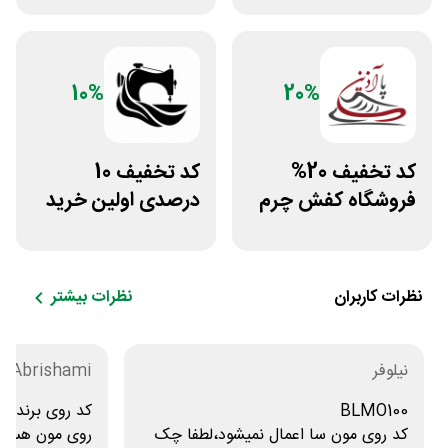
10%
20%
کد تخفیف 20%
کد تخفیف 10
فروشگاه کفش چرم
درصدی اولین خرید
پاآذین
لباس تولیدیتو
نظرات کاربران
نظرات بیشتر
نیلوفر
a Abrishami
BLMO100
کد روی برند زی
کد روی مون سا اعمال نمیشود،لطفا چک
روی مون هست ی