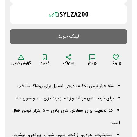
SYLZA200
کپی
لینک خرید
5
لایک
5
نظر
اشتراک
ذخیره
گزارش خرابی
150 هزار تومان تخفیف دیجی استایل برای پوشاک منتخب
برای خرید لباس مردانه و زنانه از برند «زی سا» و «مون سا»
کد تخفیف برای سفارش های بالای 500 هزار تومان فعال
است
سوئیشرت، هودی، ژاکت، پلیور، شلوار، پیراهن، تیشرت،