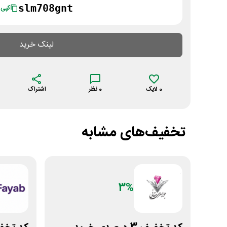
slm708gnt
کپی
لینک خرید
0
لایک
0
نظر
اشتراک
تخفیف‌های مشابه
3%