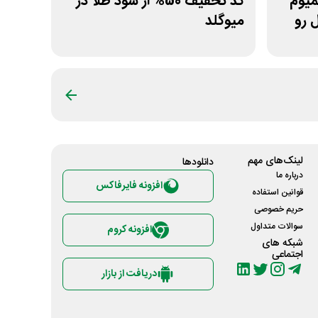
پریمیوم
کد تخفیف 50% از سود طلا در
 رو
میوگلد
لینک‌های مهم
دانلود‌ها
درباره ما
افزونه فایرفاکس
قوانین استفاده
حریم خصوصی
سوالات متداول
افزونه کروم
شبکه های
اجتماعی
دریافت از بازار