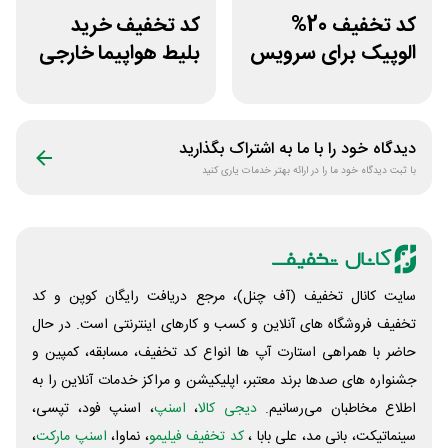
کد تخفیف 20%
کد تخفیف خرید
الوپیک برای سرویس
بلیط هواپیما خارجی
تاکسی موتوری
قاصدک 24
دیدگاه خود را با ما به اشتراک بگذارید
با ثبت دیدگاه خود ما را در ارائه بهتر خدمات یاری کنید
سایت کانال تخفیف (آف چنل)، مرجع دریافت رایگان کوپن و کد
تخفیف فروشگاه های آنلاین و کسب و‌ کارهای اینترنتی است. در حال
حاضر با همراهی استارت آپ ها انواع کد تخفیف، مسابقه، کمپین و
جشنواره های صدها برند معتبر، اپلیکیشن و مراکز خدمات آنلاین را به
اطلاع مخاطبان می‌رسانیم.
دیجی کالا
،
اسنپ
، اسنپ فود، تپسی،
سینماتیکت، بانی مد، علی‌ بابا ،
کد تخفیف فیلیمو
، نماوا،
اسنپ مارکت
،