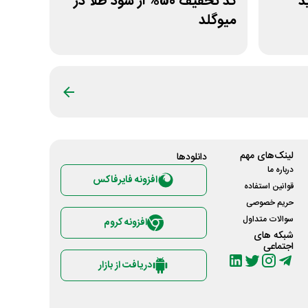
ید
کد تخفیف 50% از سود طلا در
میوگلد
لینک‌های مهم
دانلود‌ها
درباره ما
افزونه فایرفاکس
قوانین استفاده
حریم خصوصی
سوالات متداول
افزونه کروم
شبکه های
اجتماعی
دریافت از بازار