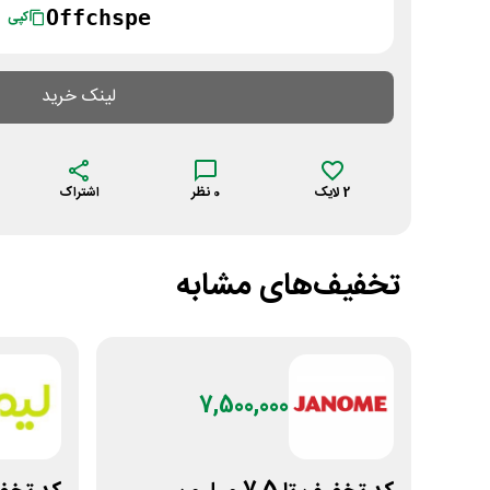
Offchspe
کپی
لینک خرید
2
لایک
0
نظر
اشتراک
تخفیف‌های مشابه
7,500,000