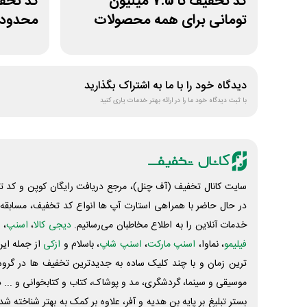
کد تخفیف تا 7.5 میلیون
تومانی برای همه محصولات
محدودی
ژانومه
لیموشا
دیدگاه خود را با ما به اشتراک بگذارید
با ثبت دیدگاه خود ما را در ارائه بهتر خدمات یاری کنید
سایت کانال تخفیف (آف چنل)، مرجع دریافت رایگان کوپن و کد تخ
در حال حاضر با همراهی استارت آپ ها انواع کد تخفیف، مسابقه، 
خدمات آنلاین را به اطلاع مخاطبان می‌رسانیم.
دیجی کالا
،
اسنپ
، 
فیلیمو
، نماوا،
اسنپ مارکت
،
اسنپ شاپ
، باسلام و
ازکی
از جمله این
ترین زمان و با چند کلیک ساده به جدیدترین تخفیف ها در گروه ت
موسیقی و سینما، گردشگری، مد و پوشاک، کتاب و کتابخوانی و ... 
بستر تبلیغ بر پایه بن هدیه و آفر، علاوه بر کمک به بهتر شناخته 