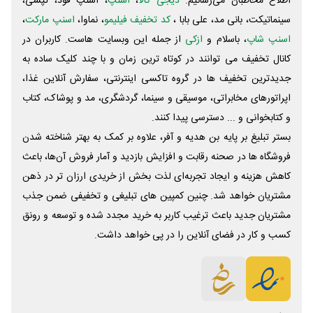
اطلاع مخاطبان می‌رسانیم.
دیجی کالا
،
اسنپ
، اسنپ فود، تپسی،
سینماتیکت، بانی مد، علی‌ بابا ،
کد تخفیف فیلیمو
، نماوا،
اسنپ مارکت
،
اسنپ شاپ
، باسلام و
ازکی
از جمله این وبسایت ‌هاست. کاربران در
کانال تخفیف می توانند در کوتاه ترین زمان و با چند کلیک ساده به
جدیدترین تخفیف ها در گروه تاکسی اینترنتی، سفارش آنلاین غذا،
اپراتورهای مخابراتی، موسیقی و سینما، گردشگری، مد و پوشاک، کتاب
و کتابخوانی و ... دسترسی پیدا کنند.
بستر تبلیغ بر پایه بن هدیه و آفر، علاوه بر کمک به بهتر شناخته شدن
فروشگاه ها در صحنه رقابت و افزایش بازدید و آمار فروش آن‌ها، باعث
کاهش هزینه و ایجاد تجربه‌ای لذت بخش از خریدی ارزان تر در ذهن
مشتریان خواهد شد. چنین کمپین های تبلیغی و تخفیفی ضمن جذب
مشتریان جدید باعث ترغیب کاربر به خرید مجدد شده و توسعه و رونق
کسب و کار در فضای آنلاین را در پی خواهد داشت.