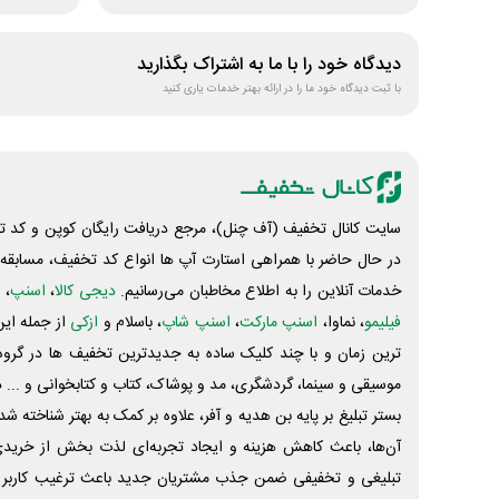
دیدگاه خود را با ما به اشتراک بگذارید
با ثبت دیدگاه خود ما را در ارائه بهتر خدمات یاری کنید
سایت کانال تخفیف (آف چنل)، مرجع دریافت رایگان کوپن و کد تخ
در حال حاضر با همراهی استارت آپ ها انواع کد تخفیف، مسابقه، 
خدمات آنلاین را به اطلاع مخاطبان می‌رسانیم.
دیجی کالا
،
اسنپ
، 
فیلیمو
، نماوا،
اسنپ مارکت
،
اسنپ شاپ
، باسلام و
ازکی
از جمله این
ترین زمان و با چند کلیک ساده به جدیدترین تخفیف ها در گروه ت
موسیقی و سینما، گردشگری، مد و پوشاک، کتاب و کتابخوانی و ... 
بستر تبلیغ بر پایه بن هدیه و آفر، علاوه بر کمک به بهتر شناخته 
آن‌ها، باعث کاهش هزینه و ایجاد تجربه‌ای لذت بخش از خرید
تبلیغی و تخفیفی ضمن جذب مشتریان جدید باعث ترغیب کاربر 