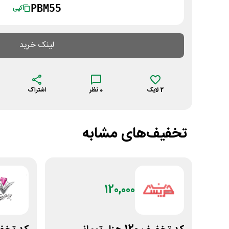
PBM55
کپی
لینک خرید
2
لایک
0
نظر
اشتراک
تخفیف‌های مشابه
120,000