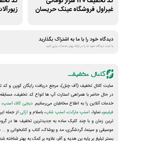
کد تخفیف 120 هزار تومانی
غیراول فروشگاه عینک حریسان
زیورآلا
دیدگاه خود را با ما به اشتراک بگذارید
با ثبت دیدگاه خود ما را در ارائه بهتر خدمات یاری کنید
سایت کانال تخفیف (آف چنل)، مرجع دریافت رایگان کوپن و کد تخ
در حال حاضر با همراهی استارت آپ ها انواع کد تخفیف، مسابقه، 
خدمات آنلاین را به اطلاع مخاطبان می‌رسانیم.
دیجی کالا
،
اسنپ
، 
فیلیمو
، نماوا،
اسنپ مارکت
،
اسنپ شاپ
، باسلام و
ازکی
از جمله این
ترین زمان و با چند کلیک ساده به جدیدترین تخفیف ها در گروه ت
موسیقی و سینما، گردشگری، مد و پوشاک، کتاب و کتابخوانی و ... 
بستر تبلیغ بر پایه بن هدیه و آفر، علاوه بر کمک به بهتر شناخته 