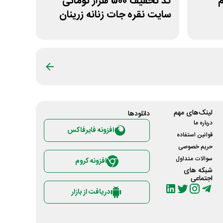
زم
کد تخفیف 500 هزار تومانی
سایت نقره جات زنانه زرینان
لینک‌های مهم
دانلود‌ها
درباره ما
افزونه فایرفاکس
قوانین استفاده
حریم خصوصی
سوالات متداول
افزونه کروم
شبکه های
اجتماعی
دریافت از بازار