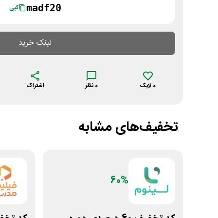
madf20
کپی
لینک خرید
0
لایک
0
نظر
اشتراک
تخفیف‌های مشابه
60%