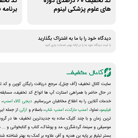
کد تخفیف 60 درصدی دوره
های علوم پزشکی لینوم
برنامه 
دیدگاه خود را با ما به اشتراک بگذارید
با ثبت دیدگاه خود ما را در ارائه بهتر خدمات یاری کنید
سایت کانال تخفیف (آف چنل)، مرجع دریافت رایگان کوپن و کد تخ
در حال حاضر با همراهی استارت آپ ها انواع کد تخفیف، مسابقه، 
خدمات آنلاین را به اطلاع مخاطبان می‌رسانیم.
دیجی کالا
،
اسنپ
، 
فیلیمو
، نماوا،
اسنپ مارکت
،
اسنپ شاپ
، باسلام و
ازکی
از جمله این
ترین زمان و با چند کلیک ساده به جدیدترین تخفیف ها در گروه ت
موسیقی و سینما، گردشگری، مد و پوشاک، کتاب و کتابخوانی و ... 
بستر تبلیغ بر پایه بن هدیه و آفر، علاوه بر کمک به بهتر شناخته 