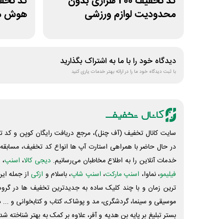
کد تخفیف 200 هزاری بدون
محدودیت لوازم ورزشی
هوش مص
لیموشاپ
دیدگاه خود را با ما به اشتراک بگذارید
با ثبت دیدگاه خود ما را در ارائه بهتر خدمات یاری کنید
سایت کانال تخفیف (آف چنل)، مرجع دریافت رایگان کوپن و کد تخ
در حال حاضر با همراهی استارت آپ ها انواع کد تخفیف، مسابقه، 
خدمات آنلاین را به اطلاع مخاطبان می‌رسانیم.
دیجی کالا
،
اسنپ
، 
فیلیمو
، نماوا،
اسنپ مارکت
،
اسنپ شاپ
، باسلام و
ازکی
از جمله این
ترین زمان و با چند کلیک ساده به جدیدترین تخفیف ها در گروه ت
موسیقی و سینما، گردشگری، مد و پوشاک، کتاب و کتابخوانی و ... 
بستر تبلیغ بر پایه بن هدیه و آفر، علاوه بر کمک به بهتر شناخته 