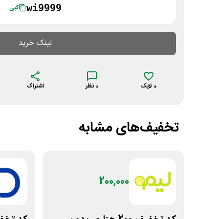
wi9999
کپی
لینک خرید
0
لایک
0
نظر
اشتراک
تخفیف‌های مشابه
200,000