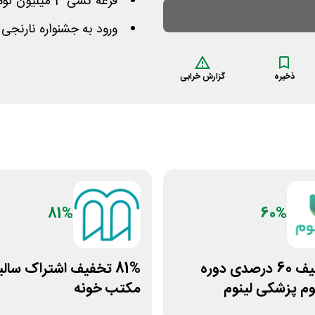
قرعه کشی 3 میلیون تومان و 3 کلاس رایگان برای ثبت نام کنندگان
ورود به جشنواره نارنجی 
ذخیره
گزارش خرابی
81%
60%
کد تخفیف 60 درصدی دوره
81% تخفیف اشتراک سالی
م پزشکی لینوم
مکتب خونه