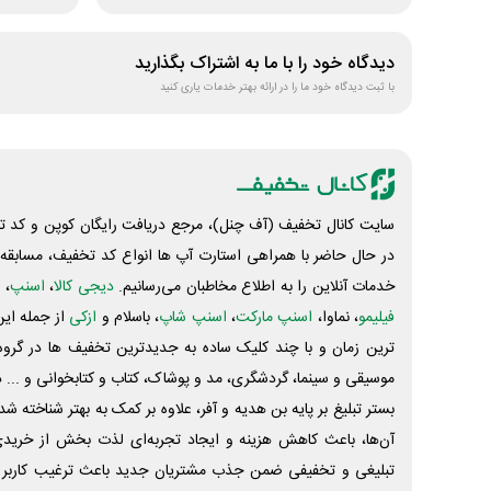
دیدگاه خود را با ما به اشتراک بگذارید
با ثبت دیدگاه خود ما را در ارائه بهتر خدمات یاری کنید
سایت کانال تخفیف (آف چنل)، مرجع دریافت رایگان کوپن و کد تخ
در حال حاضر با همراهی استارت آپ ها انواع کد تخفیف، مسابقه، 
خدمات آنلاین را به اطلاع مخاطبان می‌رسانیم.
دیجی کالا
،
اسنپ
، 
فیلیمو
، نماوا،
اسنپ مارکت
،
اسنپ شاپ
، باسلام و
ازکی
از جمله این
ترین زمان و با چند کلیک ساده به جدیدترین تخفیف ها در گروه ت
موسیقی و سینما، گردشگری، مد و پوشاک، کتاب و کتابخوانی و ... 
بستر تبلیغ بر پایه بن هدیه و آفر، علاوه بر کمک به بهتر شناخته 
آن‌ها، باعث کاهش هزینه و ایجاد تجربه‌ای لذت بخش از خرید
تبلیغی و تخفیفی ضمن جذب مشتریان جدید باعث ترغیب کاربر 