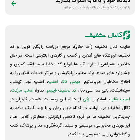
دیدگاه خود را با ما به اشتراک بگذارید
با ثبت دیدگاه خود ما را در ارائه بهتر خدمات یاری کنید
سایت کانال تخفیف (آف چنل)، مرجع دریافت رایگان کوپن و کد
تخفیف فروشگاه های آنلاین و کسب و‌ کارهای اینترنتی است. در حال
حاضر با همراهی استارت آپ ها انواع کد تخفیف، مسابقه، کمپین و
جشنواره های صدها برند معتبر، اپلیکیشن و مراکز خدمات آنلاین را به
اطلاع مخاطبان می‌رسانیم.
دیجی کالا
،
اسنپ
، اسنپ فود، تپسی،
سینماتیکت، بانی مد، علی‌ بابا ،
کد تخفیف فیلیمو
، نماوا،
اسنپ مارکت
،
اسنپ شاپ
، باسلام و
ازکی
از جمله این وبسایت ‌هاست. کاربران در
کانال تخفیف می توانند در کوتاه ترین زمان و با چند کلیک ساده به
جدیدترین تخفیف ها در گروه تاکسی اینترنتی، سفارش آنلاین غذا،
اپراتورهای مخابراتی، موسیقی و سینما، گردشگری، مد و پوشاک، کتاب
و کتابخوانی و ... دسترسی پیدا کنند.