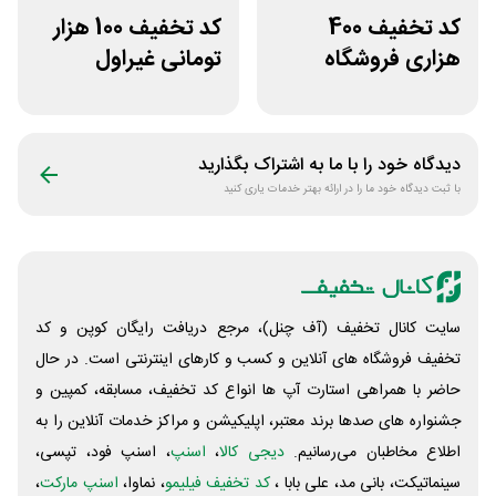
کد تخفیف 400
کد تخفیف 100 هزار
هزاری فروشگاه
تومانی غیراول
اینترنتی اسنپ شاپ
فروشگاه کالازون
دیدگاه خود را با ما به اشتراک بگذارید
با ثبت دیدگاه خود ما را در ارائه بهتر خدمات یاری کنید
سایت کانال تخفیف (آف چنل)، مرجع دریافت رایگان کوپن و کد
تخفیف فروشگاه های آنلاین و کسب و‌ کارهای اینترنتی است. در حال
حاضر با همراهی استارت آپ ها انواع کد تخفیف، مسابقه، کمپین و
جشنواره های صدها برند معتبر، اپلیکیشن و مراکز خدمات آنلاین را به
اطلاع مخاطبان می‌رسانیم.
دیجی کالا
،
اسنپ
، اسنپ فود، تپسی،
سینماتیکت، بانی مد، علی‌ بابا ،
کد تخفیف فیلیمو
، نماوا،
اسنپ مارکت
،