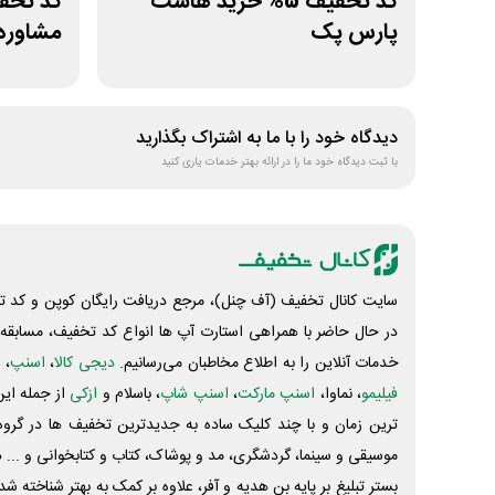
کد تخفیف 5% خرید هاست
پارس پک
مشاوره
دیدگاه خود را با ما به اشتراک بگذارید
با ثبت دیدگاه خود ما را در ارائه بهتر خدمات یاری کنید
سایت کانال تخفیف (آف چنل)، مرجع دریافت رایگان کوپن و کد تخ
در حال حاضر با همراهی استارت آپ ها انواع کد تخفیف، مسابقه، 
خدمات آنلاین را به اطلاع مخاطبان می‌رسانیم.
دیجی کالا
،
اسنپ
، 
فیلیمو
، نماوا،
اسنپ مارکت
،
اسنپ شاپ
، باسلام و
ازکی
از جمله این
ترین زمان و با چند کلیک ساده به جدیدترین تخفیف ها در گروه ت
موسیقی و سینما، گردشگری، مد و پوشاک، کتاب و کتابخوانی و ... 
بستر تبلیغ بر پایه بن هدیه و آفر، علاوه بر کمک به بهتر شناخته 