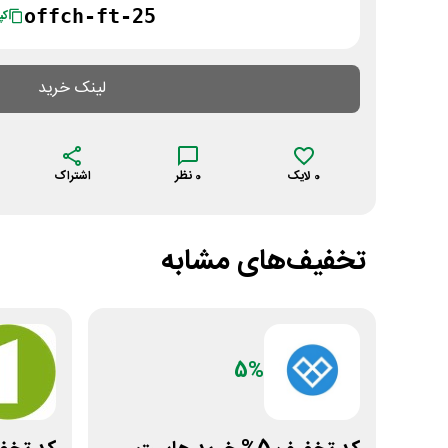
offch-ft-25
کپ
لینک خرید
0
لایک
0
نظر
اشتراک
تخفیف‌های مشابه
5%