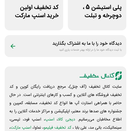
پلی استیشن 5 ،
کد تخفیف اولین
دوچرخه و تبلت
خرید اسنپ مارکت
جوایز بازی دنیای
70 هزار تومانی
میرکس
دیدگاه خود را با ما به اشتراک بگذارید
با ثبت دیدگاه خود ما را در ارائه بهتر خدمات یاری کنید
سایت کانال تخفیف (آف چنل)، مرجع دریافت رایگان کوپن و کد
تخفیف فروشگاه های آنلاین و کسب و‌ کارهای اینترنتی است. در حال
حاضر با همراهی استارت آپ ها انواع کد تخفیف، مسابقه، کمپین و
جشنواره های صدها برند معتبر، اپلیکیشن و مراکز خدمات آنلاین را به
اطلاع مخاطبان می‌رسانیم.
دیجی کالا
،
اسنپ
، اسنپ فود، تپسی،
سینماتیکت، بانی مد، علی‌ بابا ،
کد تخفیف فیلیمو
، نماوا،
اسنپ مارکت
،