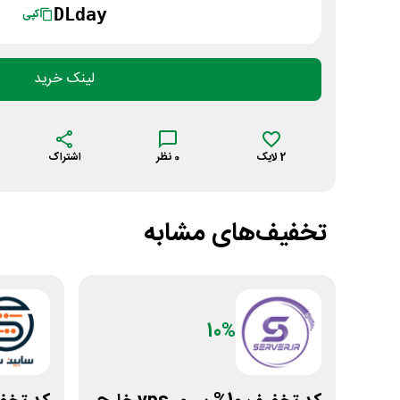
DLday
کپی
لینک خرید
2
لایک
0
نظر
اشتراک
تخفیف‌های مشابه
10%