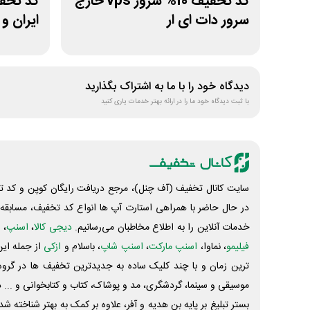
کد تخفیف 10% سرور vps خارج
سرور دات ای ار
ایران و
دیدگاه خود را با ما به اشتراک بگذارید
با ثبت دیدگاه خود ما را در ارائه بهتر خدمات یاری کنید
سایت کانال تخفیف (آف چنل)، مرجع دریافت رایگان کوپن و کد تخ
در حال حاضر با همراهی استارت آپ ها انواع کد تخفیف، مسابقه، 
خدمات آنلاین را به اطلاع مخاطبان می‌رسانیم.
دیجی کالا
،
اسنپ
، 
فیلیمو
، نماوا،
اسنپ مارکت
،
اسنپ شاپ
، باسلام و
ازکی
از جمله این
ترین زمان و با چند کلیک ساده به جدیدترین تخفیف ها در گروه ت
موسیقی و سینما، گردشگری، مد و پوشاک، کتاب و کتابخوانی و ... 
بستر تبلیغ بر پایه بن هدیه و آفر، علاوه بر کمک به بهتر شناخته 