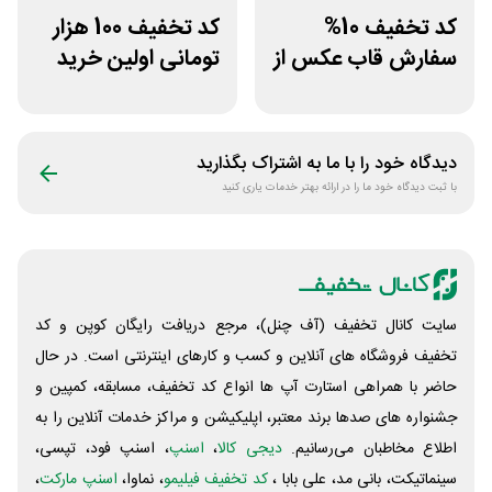
کد تخفیف 10%
کد تخفیف 100 هزار
سفارش قاب عکس از
تومانی اولین خرید
سایت عکس پرینت
پویان آی تی
دیدگاه خود را با ما به اشتراک بگذارید
با ثبت دیدگاه خود ما را در ارائه بهتر خدمات یاری کنید
سایت کانال تخفیف (آف چنل)، مرجع دریافت رایگان کوپن و کد
تخفیف فروشگاه های آنلاین و کسب و‌ کارهای اینترنتی است. در حال
حاضر با همراهی استارت آپ ها انواع کد تخفیف، مسابقه، کمپین و
جشنواره های صدها برند معتبر، اپلیکیشن و مراکز خدمات آنلاین را به
اطلاع مخاطبان می‌رسانیم.
دیجی کالا
،
اسنپ
، اسنپ فود، تپسی،
سینماتیکت، بانی مد، علی‌ بابا ،
کد تخفیف فیلیمو
، نماوا،
اسنپ مارکت
،