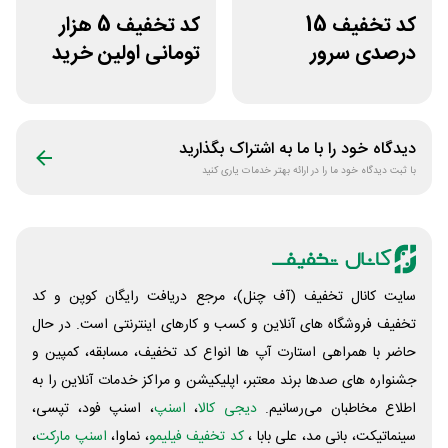
کد تخفیف 15
کد تخفیف 5 هزار
درصدی سرور
تومانی اولین خرید
اختصاصی ایران
اومو
سرور دات آی آر
دیدگاه خود را با ما به اشتراک بگذارید
با ثبت دیدگاه خود ما را در ارائه بهتر خدمات یاری کنید
سایت کانال تخفیف (آف چنل)، مرجع دریافت رایگان کوپن و کد
تخفیف فروشگاه های آنلاین و کسب و‌ کارهای اینترنتی است. در حال
حاضر با همراهی استارت آپ ها انواع کد تخفیف، مسابقه، کمپین و
جشنواره های صدها برند معتبر، اپلیکیشن و مراکز خدمات آنلاین را به
اطلاع مخاطبان می‌رسانیم.
دیجی کالا
،
اسنپ
، اسنپ فود، تپسی،
سینماتیکت، بانی مد، علی‌ بابا ،
کد تخفیف فیلیمو
، نماوا،
اسنپ مارکت
،