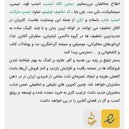
اطلاع مخاطبان می‌رسانیم.
دیجی کالا
،
اسنپ
، اسنپ فود، تپسی،
سینماتیکت، بانی مد، علی‌ بابا ،
کد تخفیف فیلیمو
، نماوا،
اسنپ مارکت
،
اسنپ شاپ
، باسلام و
ازکی
از جمله این وبسایت ‌هاست. کاربران در
کانال تخفیف می توانند در کوتاه ترین زمان و با چند کلیک ساده به
جدیدترین تخفیف ها در گروه تاکسی اینترنتی، سفارش آنلاین غذا،
اپراتورهای مخابراتی، موسیقی و سینما، گردشگری، مد و پوشاک، کتاب
و کتابخوانی و ... دسترسی پیدا کنند.
بستر تبلیغ بر پایه بن هدیه و آفر، علاوه بر کمک به بهتر شناخته شدن
فروشگاه ها در صحنه رقابت و افزایش بازدید و آمار فروش آن‌ها، باعث
کاهش هزینه و ایجاد تجربه‌ای لذت بخش از خریدی ارزان تر در ذهن
مشتریان خواهد شد. چنین کمپین های تبلیغی و تخفیفی ضمن جذب
مشتریان جدید باعث ترغیب کاربر به خرید مجدد شده و توسعه و رونق
کسب و کار در فضای آنلاین را در پی خواهد داشت.