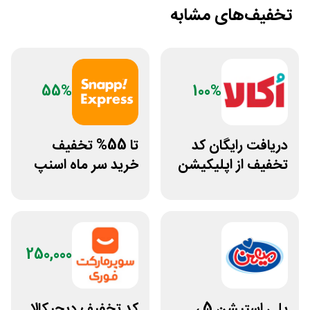
تخفیف‌های مشابه
55%
100%
دریافت رایگان کد
تا 55% تخفیف
تخفیف از اپلیکیشن
خرید سر ماه اسنپ
اکالا غیراول
اکسپرس 1404
250,000
پلی استیشن 5 ،
کد تخفیف دیجیکالا