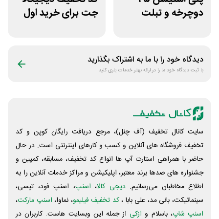
دوچرخه و تبلت
جت برای خرید اول
جوایز بازی دنیای
مشتری جدید
میرکس
دیدگاه خود را با ما به اشتراک بگذارید
با ثبت دیدگاه خود ما را در ارائه بهتر خدمات یاری کنید
سایت کانال تخفیف (آف چنل)، مرجع دریافت رایگان کوپن و کد
تخفیف فروشگاه های آنلاین و کسب و‌ کارهای اینترنتی است. در حال
حاضر با همراهی استارت آپ ها انواع کد تخفیف، مسابقه، کمپین و
جشنواره های صدها برند معتبر، اپلیکیشن و مراکز خدمات آنلاین را به
اطلاع مخاطبان می‌رسانیم.
دیجی کالا
،
اسنپ
، اسنپ فود، تپسی،
سینماتیکت، بانی مد، علی‌ بابا ،
کد تخفیف فیلیمو
، نماوا،
اسنپ مارکت
،
اسنپ شاپ
، باسلام و
ازکی
از جمله این وبسایت ‌هاست. کاربران در