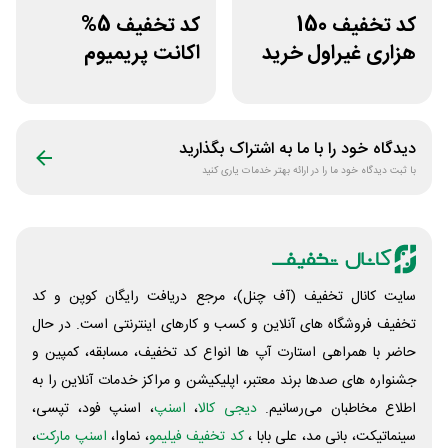
کد تخفیف 150
کد تخفیف 5%
هزاری غیراول خرید
اکانت پریمیوم
لاستیک شجاع تایر
هوش مصنوعی از
دیجیتال رو
دیدگاه خود را با ما به اشتراک بگذارید
با ثبت دیدگاه خود ما را در ارائه بهتر خدمات یاری کنید
سایت کانال تخفیف (آف چنل)، مرجع دریافت رایگان کوپن و کد
تخفیف فروشگاه های آنلاین و کسب و‌ کارهای اینترنتی است. در حال
حاضر با همراهی استارت آپ ها انواع کد تخفیف، مسابقه، کمپین و
جشنواره های صدها برند معتبر، اپلیکیشن و مراکز خدمات آنلاین را به
اطلاع مخاطبان می‌رسانیم.
دیجی کالا
،
اسنپ
، اسنپ فود، تپسی،
سینماتیکت، بانی مد، علی‌ بابا ،
کد تخفیف فیلیمو
، نماوا،
اسنپ مارکت
،