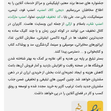
جشنواره های صدها برند معتبر، اپلیکیشن و مراکز خدمات آنلاین را به
اطلاع مخاطبان می‌رسانیم.
دیجی کالا
،
اسنپ
، اسنپ فود، تپسی،
سینماتیکت، بانی مد، علی‌ بابا ،
کد تخفیف فیلیمو
، نماوا،
اسنپ مارکت
،
اسنپ شاپ
، باسلام و
ازکی
از جمله این وبسایت ‌هاست. کاربران در
کانال تخفیف می توانند در کوتاه ترین زمان و با چند کلیک ساده به
جدیدترین تخفیف ها در گروه تاکسی اینترنتی، سفارش آنلاین غذا،
اپراتورهای مخابراتی، موسیقی و سینما، گردشگری، مد و پوشاک، کتاب
و کتابخوانی و ... دسترسی پیدا کنند.
بستر تبلیغ بر پایه بن هدیه و آفر، علاوه بر کمک به بهتر شناخته شدن
فروشگاه ها در صحنه رقابت و افزایش بازدید و آمار فروش آن‌ها، باعث
کاهش هزینه و ایجاد تجربه‌ای لذت بخش از خریدی ارزان تر در ذهن
مشتریان خواهد شد. چنین کمپین های تبلیغی و تخفیفی ضمن جذب
مشتریان جدید باعث ترغیب کاربر به خرید مجدد شده و توسعه و رونق
کسب و کار در فضای آنلاین را در پی خواهد داشت.