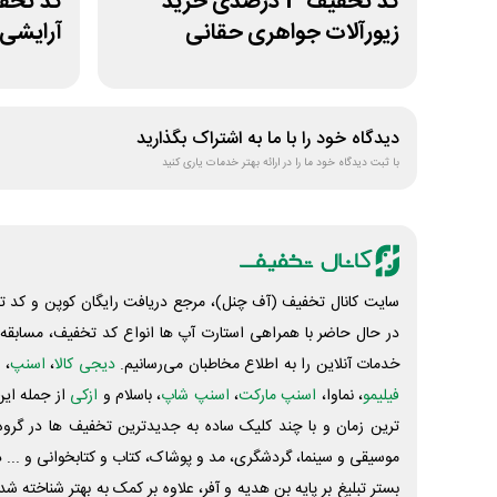
کد تخفیف 3 درصدی خرید
زیورآلات جواهری حقانی
آرایشی 
دیدگاه خود را با ما به اشتراک بگذارید
با ثبت دیدگاه خود ما را در ارائه بهتر خدمات یاری کنید
سایت کانال تخفیف (آف چنل)، مرجع دریافت رایگان کوپن و کد تخ
در حال حاضر با همراهی استارت آپ ها انواع کد تخفیف، مسابقه، 
خدمات آنلاین را به اطلاع مخاطبان می‌رسانیم.
دیجی کالا
،
اسنپ
، 
فیلیمو
، نماوا،
اسنپ مارکت
،
اسنپ شاپ
، باسلام و
ازکی
از جمله این
ترین زمان و با چند کلیک ساده به جدیدترین تخفیف ها در گروه ت
موسیقی و سینما، گردشگری، مد و پوشاک، کتاب و کتابخوانی و ... 
بستر تبلیغ بر پایه بن هدیه و آفر، علاوه بر کمک به بهتر شناخته 