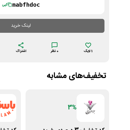
mabfhdoc
کپی
لینک خرید
1
لایک
0
نظر
اشتراک
تخفیف‌های مشابه
3%