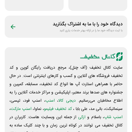
دانشگاهی انتشارات
فروشگاه کتاب
جنگل
سیموف
دیدگاه خود را با ما به اشتراک بگذارید
با ثبت دیدگاه خود ما را در ارائه بهتر خدمات یاری کنید
سایت کانال تخفیف (آف چنل)، مرجع دریافت رایگان کوپن و کد
تخفیف فروشگاه های آنلاین و کسب و‌ کارهای اینترنتی است. در حال
حاضر با همراهی استارت آپ ها انواع کد تخفیف، مسابقه، کمپین و
جشنواره های صدها برند معتبر، اپلیکیشن و مراکز خدمات آنلاین را به
اطلاع مخاطبان می‌رسانیم.
دیجی کالا
،
اسنپ
، اسنپ فود، تپسی،
سینماتیکت، بانی مد، علی‌ بابا ،
کد تخفیف فیلیمو
، نماوا،
اسنپ مارکت
،
اسنپ شاپ
، باسلام و
ازکی
از جمله این وبسایت ‌هاست. کاربران در
کانال تخفیف می توانند در کوتاه ترین زمان و با چند کلیک ساده به