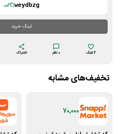
weydbzg
کپی
لینک خرید
2
لایک
0
نظر
اشتراک
تخفیف‌های مشابه
70,000