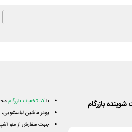
با
کد تخفیف بازرگام
محصو
پودر ماشین لباسشویی، 
جهت سفارش از منو آشپزخ