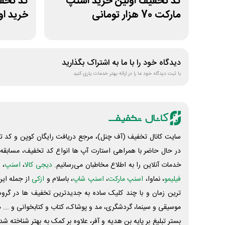
کد تخفیف اولین خرید اسنپ
کد تخف
مارکت 70 هزار تومانی
خرید ا
دیدگاه خود را با ما به اشتراک بگذارید
با ثبت دیدگاه خود ما را در ارائه بهتر خدمات یاری کنید
سایت کانال تخفیف (آف چنل)، مرجع دریافت رایگان کوپن و کد تخ
در حال حاضر با همراهی استارت آپ ها انواع کد تخفیف، مسابقه، 
خدمات آنلاین را به اطلاع مخاطبان می‌رسانیم.
دیجی کالا
،
اسنپ
، 
فیلیمو
، نماوا،
اسنپ مارکت
،
اسنپ شاپ
، باسلام و
ازکی
از جمله این
ترین زمان و با چند کلیک ساده به جدیدترین تخفیف ها در گروه ت
موسیقی و سینما، گردشگری، مد و پوشاک، کتاب و کتابخوانی و ... 
بستر تبلیغ بر پایه بن هدیه و آفر، علاوه بر کمک به بهتر شناخته 