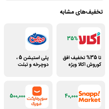
تخفیف‌های مشابه
35%
تا 35% تخفیف افق
پلی استیشن 5 ،
کوروش اکالا ویژه
دوچرخه و تبلت
لوازم نظافت منزل
جوایز بازی دنیای
میرکس
500,000
40,000