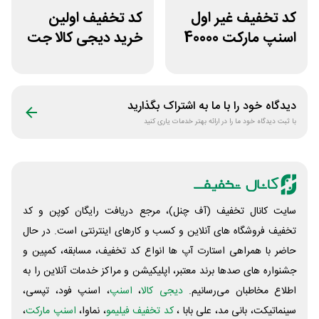
کد تخفیف غیر اول
کد تخفیف اولین
اسنپ مارکت 40000
خرید دیجی کالا جت
تومانی
500 هزار تومانی
دیدگاه خود را با ما به اشتراک بگذارید
با ثبت دیدگاه خود ما را در ارائه بهتر خدمات یاری کنید
سایت کانال تخفیف (آف چنل)، مرجع دریافت رایگان کوپن و کد
تخفیف فروشگاه های آنلاین و کسب و‌ کارهای اینترنتی است. در حال
حاضر با همراهی استارت آپ ها انواع کد تخفیف، مسابقه، کمپین و
جشنواره های صدها برند معتبر، اپلیکیشن و مراکز خدمات آنلاین را به
اطلاع مخاطبان می‌رسانیم.
دیجی کالا
،
اسنپ
، اسنپ فود، تپسی،
سینماتیکت، بانی مد، علی‌ بابا ،
کد تخفیف فیلیمو
، نماوا،
اسنپ مارکت
،