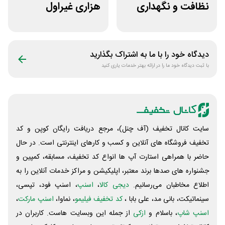
نظافت و نگهداری
هزاری غیراول
خودرو کستل
فروشگاه اکشن
فیگور بگو سیب
دیدگاه خود را با ما به اشتراک بگذارید
با ثبت دیدگاه خود ما را در ارائه بهتر خدمات یاری کنید
سایت کانال تخفیف (آف چنل)، مرجع دریافت رایگان کوپن و کد
تخفیف فروشگاه های آنلاین و کسب و‌ کارهای اینترنتی است. در حال
حاضر با همراهی استارت آپ ها انواع کد تخفیف، مسابقه، کمپین و
جشنواره های صدها برند معتبر، اپلیکیشن و مراکز خدمات آنلاین را به
اطلاع مخاطبان می‌رسانیم.
دیجی کالا
،
اسنپ
، اسنپ فود، تپسی،
سینماتیکت، بانی مد، علی‌ بابا ،
کد تخفیف فیلیمو
، نماوا،
اسنپ مارکت
،
اسنپ شاپ
، باسلام و
ازکی
از جمله این وبسایت ‌هاست. کاربران در